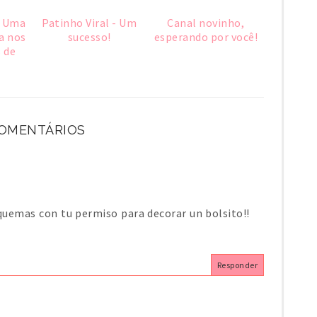
: Uma
Patinho Viral - Um
Canal novinho,
a nos
sucesso!
esperando por você!
 de
COMENTÁRIOS
quemas con tu permiso para decorar un bolsito!!
Responder