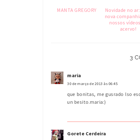
MANTA GREGORY
Novidade no ar
nova companhi
nossos vídeos
acervo!
3 
maria
30 de março de 2013 às 06:45
que bonitas, me gusrado lso es
un besito.maria:)
Gorete Cerdeira