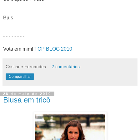
Bjus
- - - - - - - -
Vota em mim!
TOP BLOG 2010
Cristiane Fernandes
2 comentários:
Compartilhar
28 de maio de 2010
Blusa em tricô