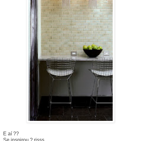
E aí ??
Se inspirou ? risss