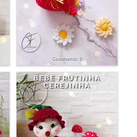
0
O
BEBÊ FRUTINHA
CEREJINHA