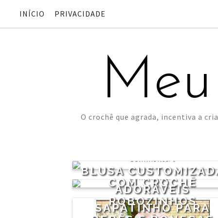
INÍCIO
PRIVACIDADE
Meu
O crochê que agrada, incentiva a cria
0
BLUSA CUSTOMIZAD
0
COM CROCHÊ
ADORÁVEIS
ROBOZINHOS
SAPATINHO PARA