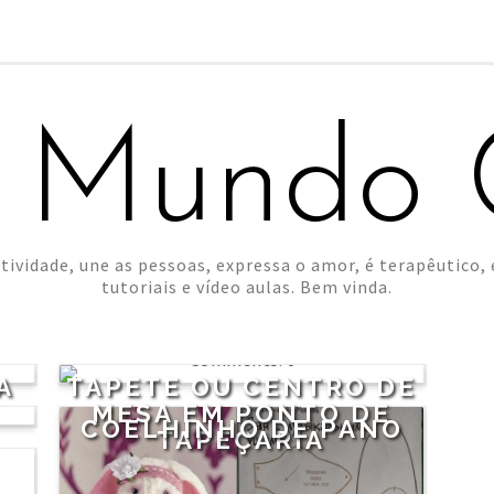
 Mundo C
tividade, une as pessoas, expressa o amor, é terapêutico, é
tutoriais e vídeo aulas. Bem vinda.
0
A
TAPETE OU CENTRO DE
MESA EM PONTO DE
COELHINHO DE PANO
TAPEÇARIA