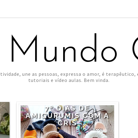
 Mundo C
tividade, une as pessoas, expressa o amor, é terapêutico, é
tutoriais e vídeo aulas. Bem vinda.
7º DIAS DE
AMIGURUMIS COM A
CRIS