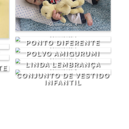
4
0
PONTO DIFERENTE
0
POLVO AMIGURUMI
0
LINDA LEMBRANÇA
TE
1
CONJUNTO DE VESTIDO
INFANTIL