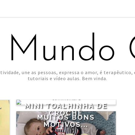
 Mundo C
tividade, une as pessoas, expressa o amor, é terapêutico, é
tutoriais e vídeo aulas. Bem vinda.
1
L
MINI TOALHINHA DE
CROCHÊ
MUITOS BONS
MOTIVOS...