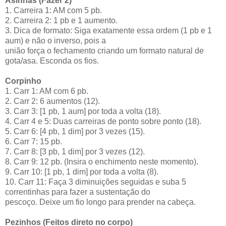
Asinhas (Fazer 2)
1. Carreira 1: AM com 5 pb.
2. Carreira 2: 1 pb e 1 aumento.
3. Dica de formato: Siga exatamente essa ordem (1 pb e 1
aum) e não o inverso, pois a
união força o fechamento criando um formato natural de
gota/asa. Esconda os fios.
Corpinho
1. Carr 1: AM com 6 pb.
2. Carr 2: 6 aumentos (12).
3. Carr 3: [1 pb, 1 aum] por toda a volta (18).
4. Carr 4 e 5: Duas carreiras de ponto sobre ponto (18).
5. Carr 6: [4 pb, 1 dim] por 3 vezes (15).
6. Carr 7: 15 pb.
7. Carr 8: [3 pb, 1 dim] por 3 vezes (12).
8. Carr 9: 12 pb. (Insira o enchimento neste momento).
9. Carr 10: [1 pb, 1 dim] por toda a volta (8).
10. Carr 11: Faça 3 diminuições seguidas e suba 5
correntinhas para fazer a sustentação do
pescoço. Deixe um fio longo para prender na cabeça.
Pezinhos (Feitos direto no corpo)