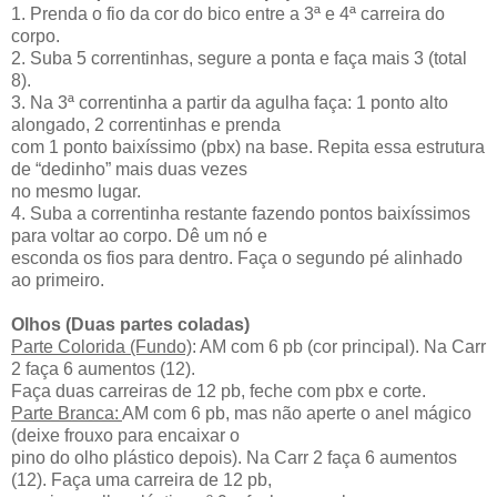
1. Prenda o fio da cor do bico entre a 3ª e 4ª carreira do
corpo.
2. Suba 5 correntinhas, segure a ponta e faça mais 3 (total
8).
3. Na 3ª correntinha a partir da agulha faça: 1 ponto alto
alongado, 2 correntinhas e prenda
com 1 ponto baixíssimo (pbx) na base. Repita essa estrutura
de “dedinho” mais duas vezes
no mesmo lugar.
4. Suba a correntinha restante fazendo pontos baixíssimos
para voltar ao corpo. Dê um nó e
esconda os fios para dentro. Faça o segundo pé alinhado
ao primeiro.
Olhos (Duas partes coladas)
Parte Colorida (Fundo)
: AM com 6 pb (cor principal). Na Carr
2 faça 6 aumentos (12).
Faça duas carreiras de 12 pb, feche com pbx e corte.
Parte Branca:
AM com 6 pb, mas não aperte o anel mágico
(deixe frouxo para encaixar o
pino do olho plástico depois). Na Carr 2 faça 6 aumentos
(12). Faça uma carreira de 12 pb,