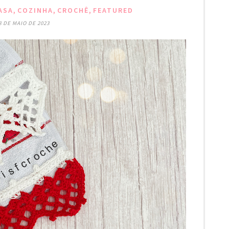
,
,
,
ASA
COZINHA
CROCHÊ
FEATURED
8 DE MAIO DE 2023