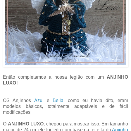
Então completamos a nossa legião com um
ANJINHO
LUXO
!
OS Anjinhos
Azul
e
Bella
, como eu havia dito, eram
modelos básicos, totalmente adaptáveis e de fácil
modificações.
O
ANJINHO LUXO
, chegou para mostrar isso. Em tamanho
maior, de 24 cm, ele foi feito com base na receita do
Anjinho