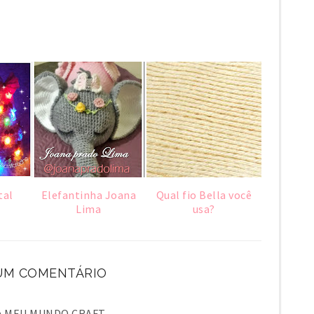
tal
Elefantinha Joana
Qual fio Bella você
Lima
usa?
M COMENTÁRIO
em MEU MUNDO CRAFT.