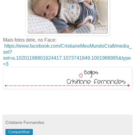
Mais fotos dele, no Face:
https://www.facebook.com/CristianeMeuMundoCraft/media_
set?
set=a.10201198801624417.1073741849.1001988985&type
=3
Cristiane Fernandes
Compartilhar