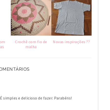
com
Crochê com fio de
Novas inspirações ??
has
malha
COMENTÁRIOS
 É simples e delicioso de fazer. Parabéns!