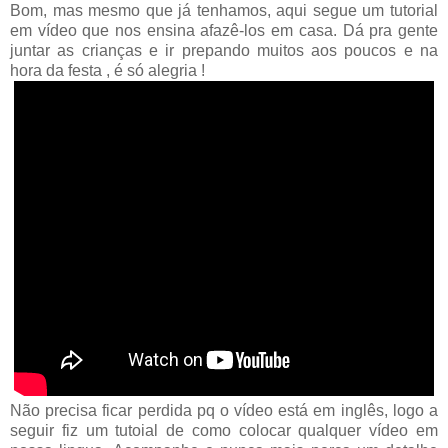
Bom, mas mesmo que já tenhamos, aqui segue um tutorial
em vídeo que nos ensina afazê-los em casa. Dá pra gente
juntar as crianças e ir prepando muitos aos poucos e na
hora da festa , é só alegria !
Não precisa ficar perdida pq o vídeo está em inglês, logo a
seguir fiz um tutoial de como colocar qualquer vídeo em