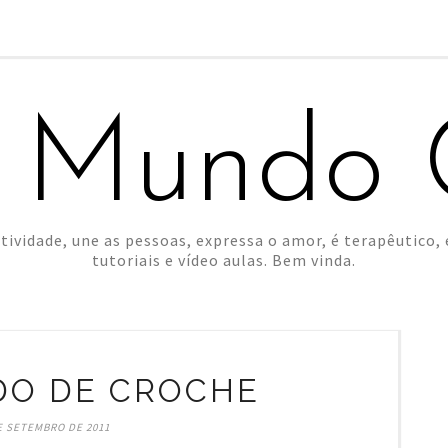
 Mundo C
tividade, une as pessoas, expressa o amor, é terapêutico, é
tutoriais e vídeo aulas. Bem vinda.
O DE CROCHE
E SETEMBRO DE 2011