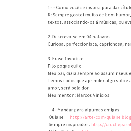
1- - Como você se inspira para dar títu
R: Sempre gostei muito de bom humor, e
textos, associando-os á músicas, ou 
2-Descreva-se em 04 palavras:
Curiosa, perfeccionista, caprichosa, ne
3-Frase favorita:
Filo poque quilo.
Meu pai, dizia sempre ao assumir seus e
Temos todos que aprender algo sobre a
amor, será pela dor.
Meu mentor : Marcos Vinícios
4- Mandar para algumas amigas:
Quiane :
http://arte-com-quiane.blo
Sempre inspirador :
http://crochepara