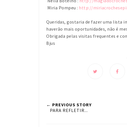
Nélia Botelho :
http://magiadocroche
Miria Pompeu :
http://miriacrochesep
Queridas, gostaria de fazer uma lista 
haverão mais oportunidades, não é m
Obrigada pelas visitas frequentes e co
Bjus
← PREVIOUS STORY
PARA REFLETIR...