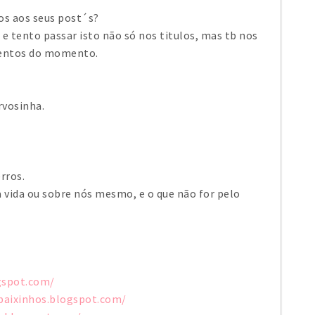
los aos seus post´s?
 tento passar isto não só nos titulos, mas tb nos
eventos do momento.
rvosinha.
rros.
 vida ou sobre nós mesmo, e o que não for pelo
gspot.com/
baixinhos.blogspot.com/