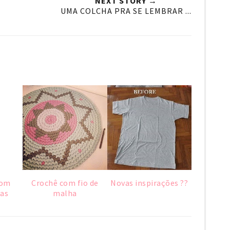
NEXT STORY →
UMA COLCHA PRA SE LEMBRAR ...
com
Crochê com fio de
Novas inspirações ??
has
malha