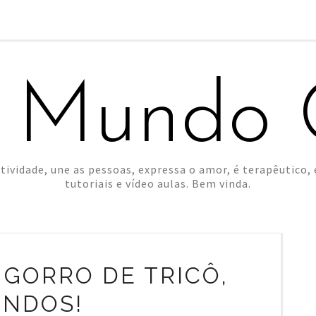
 Mundo C
tividade, une as pessoas, expressa o amor, é terapêutico, é
tutoriais e vídeo aulas. Bem vinda.
 GORRO DE TRICÔ,
INDOS!