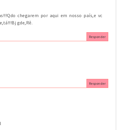
s!!!Qdo chegarem por aqui em nosso país,e vc
,tá!!!Bj gde,Rê.
Responder
Responder
l