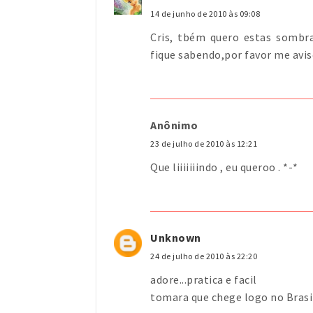
14 de junho de 2010 às 09:08
Cris, tbém quero estas sombra
fique sabendo,por favor me avise
Anônimo
23 de julho de 2010 às 12:21
Que liiiiiiindo , eu queroo . *-*
Unknown
24 de julho de 2010 às 22:20
adore...pratica e facil
tomara que chege logo no Brasi