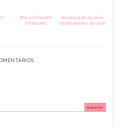
ol
Mosaic Crochet
Atualização da série
Finalizado
Quadradinhos da vovó
COMENTÁRIOS
Responder